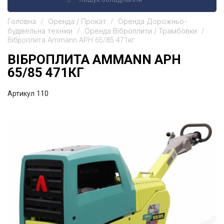
Головна
Оренда / Прокат
Оренда Дорожньо-
будівельна техніки
Оренда Віброплити / Трамбовки
Віброплита Ammann APH 65/85 471кг
ВІБРОПЛИТА AMMANN APH
65/85 471КГ
Артикул
110