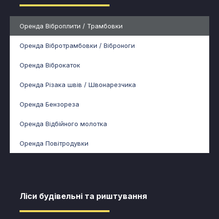
Оренда Віброплити / Трамбовки
Оренда Вібротрамбовки / Віброноги
Оренда Віброкаток
Оренда Різака швів / Швонарезчика
Оренда Бензореза
Оренда Відбійного молотка
Оренда Повітродувки
Ліси будівельні та риштування​​