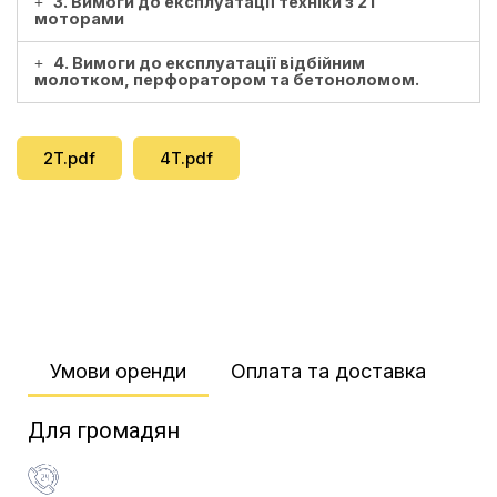
3. Вимоги до експлуатації техніки з 2Т
моторами
4. Вимоги до експлуатації відбійним
молотком, перфоратором та бетоноломом.
2T.pdf
4T.pdf
Умови оренди​
Оплата та доставка​
Для громадян