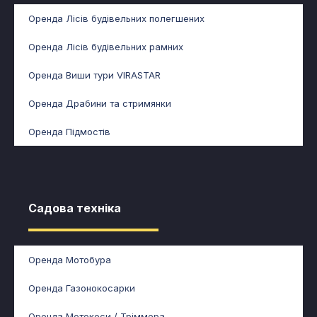
Оренда Лісів будівельних полегшених
Оренда Лісів будівельних рамних
Оренда Виши тури VIRASTAR
Оренда Драбини та стримянки
Оренда Підмостів
Садова техніка​
Оренда Мотобура
Оренда Газонокосарки
Оренда Мотокоси / Тріммера