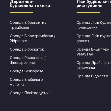
Дорожньо-
Ліси будівельні 
будівельна техніка
риштування​​
Оренда Віброплити /
Оренда Лісів будів
Трамбовки
полегшених
Оренда Вібротрамбовки /
Оренда Лісів будів
Віброноги
рамних
Оренда Віброкаток
Оренда Виши тури
VIRASTAR
Оренда Різака швів /
Швонарезчика
Оренда Драбини т
стримянки
Оренда Бензореза
Оренда Підмостів
Оренда Відбійного
молотка
Оренда Повітродувки