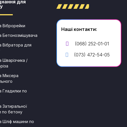
днання для
у​
 Віброрейки
Наші контакти:
а Бетонозмішувача
(068) 252-01-01
 Вібратора для
у
(073) 472-54-05
 Шварізчика /
різа
 Міксера
льного
 Гладилки по
у
 Затиральної
 по бетону
 Шліф машини по