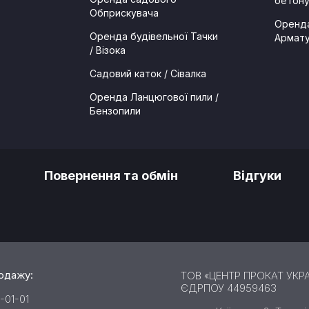
бетон
Обприскувача
Оренда
Оренда будівельної Тачки
Армату
/ Візока
Садовий каток / Сівалка
Оренда Ланцюгової пили /
Бензопили
Повернення та обмін
Відгуки
родажу:
ТОВ «ЦЕНТР ПРОКАТ УКРА
ЄДРПОУ 44959463
-01-01