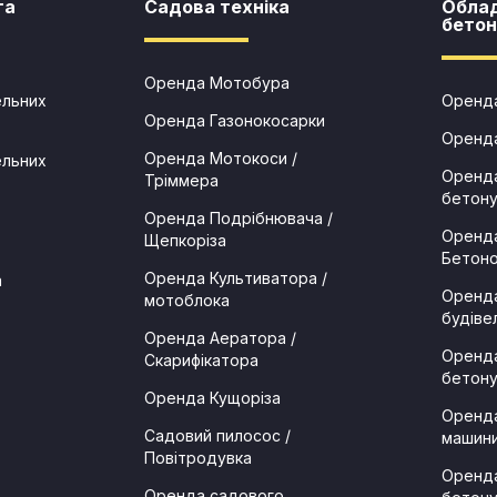
та
Садова техніка​
Обла
бетон
Оренда Мотобура
ельних
Оренда
Оренда Газонокосарки
Оренд
Оренда Мотокоси /
ельних
Оренда
Тріммера
бетон
Оренда Подрібнювача /
Оренда
Щепкоріза
Бетоно
Оренда Культиватора /
а
Оренда
мотоблока
будіве
Оренда Аератора /
Оренда
Скарифікатора
бетон
Оренда Кущоріза
Оренда
Садовий пилосос /
машини
Повітродувка
Оренда
Оренда садового