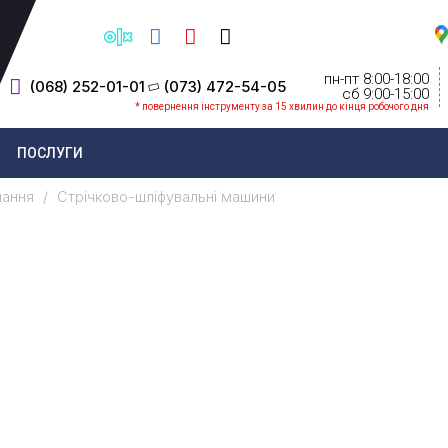
пн-пт 8:00-18:00
(068) 252-01-01
(073) 472-54-05
cб 9:00-15:00
* повернення інструменту за 15 хвилин до кінця робочого дня
ПОСЛУГИ
нання
Стрічково-шліфувальні машини