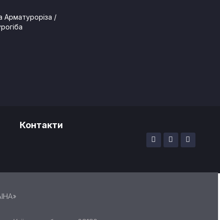
у
 Арматуроріза /
рогіба
Контакти
ІНА»