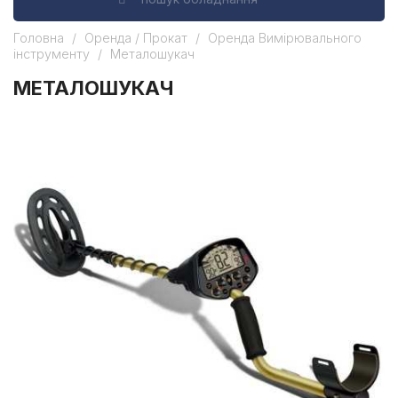
Головна
Оренда / Прокат
Оренда Вимірювального
інструменту
Металошукач
МЕТАЛОШУКАЧ