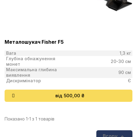
Металошукач Fisher F5
Вага
1,3 кг
Глубіна обнажунення
20-30 см
монет
Максимальна глибина
90 см
виявлення
Дискримінатор
Є
від 500,00 ₴
Показано 1-1 з 1 товарів

Вгору