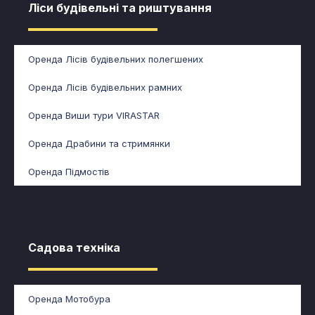
Ліси будівельні та риштування​​
Оренда Лісів будівельних полегшених
Оренда Лісів будівельних рамних
Оренда Виши тури VIRASTAR
Оренда Драбини та стримянки
Оренда Підмостів
Садова техніка​
Оренда Мотобура