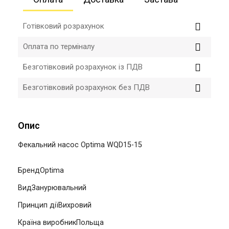
Готівковий розрахунок
Оплата по терміналу
Безготівковий розрахунок із ПДВ
Безготівковий розрахунок без ПДВ
Опис
Фекальний насос Optima WQD15-15
БрендOptima
ВидЗанурювальний
Принцип діїВихровий
Країна виробникПольща