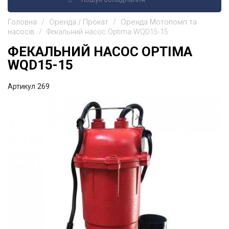
Головна
Оренда / Прокат
Оренда Мотопомп та
насосів
Фекальний насос Optima WQD15-15
ФЕКАЛЬНИЙ НАСОС OPTIMA
WQD15-15
Артикул
269