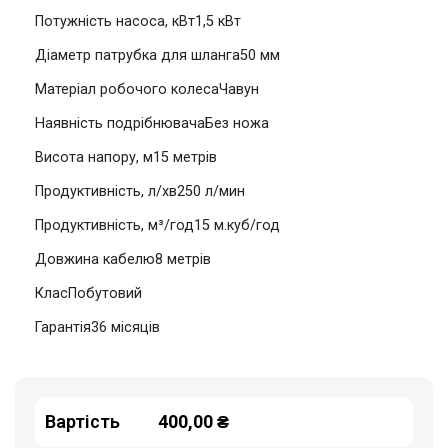
Потужність насоса, кВт1,5 кВт
Діаметр патрубка для шланга50 мм
Матеріал робочого колесаЧавун
Наявність подрібнювачаБез ножа
Висота напору, м15 метрів
Продуктивність, л/хв250 л/мин
Продуктивність, м³/год15 м.куб/год
Довжина кабелю8 метрів
КласПобутовий
Гарантія36 місяців
Вартість
400,00 ₴