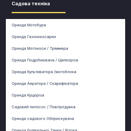
Садова техніка​
Оренда Мотобура
Оренда Газонокосарки
Оренда Мотокоси / Тріммера
Оренда Подрібнювача / Щепкоріза
Оренда Культиватора /мотоблока
Оренда Аератора / Скарифікатора
Оренда Кущоріза
Садовий пилосос / Повітродувка
Оренда садового Обприскувача
Оренда будівельної Тачки / Візока