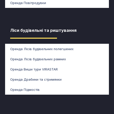
Оренда Повітродувки
Ліси будівельні та риштування​​
Оренда Лісів будівельних полегшених
Оренда Лісів будівельних рамних
Оренда Виши тури VIRASTAR
Оренда Драбини та стримянки
Оренда Підмостів