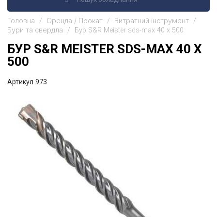
Головна
Оренда / Прокат
Витратний інструмент
Бури та свердла
Бур S&R Meister sds-max 40 х 500
БУР S&R MEISTER SDS-MAX 40 Х
500
Артикул
973