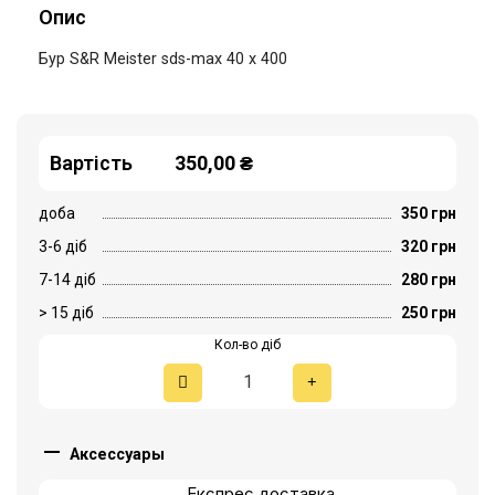
Опис
Бур S&R Meister sds-max 40 х 400
Вартість
350,00 ₴
доба
350 грн
3-6 діб
320 грн
7-14 діб
280 грн
> 15 діб
250 грн
Кол-во діб

Аксессуары
Експрес доставка