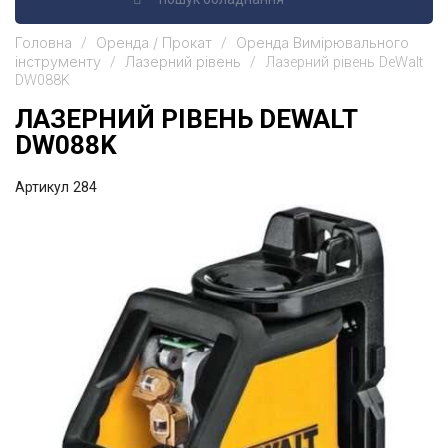
Головна
Оренда / Прокат
Оренда Вимірювального
інструменту
Лазерний рівень
Лазерний рівень DeWalt
DW088K
ЛАЗЕРНИЙ РІВЕНЬ DEWALT
DW088K
Артикул
284