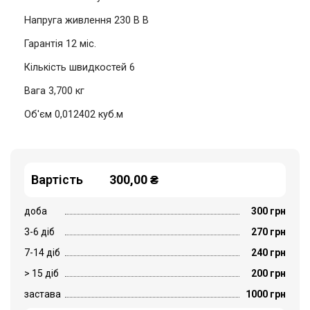
Напруга живлення
230 В В
Гарантія
12 міс.
Кількість швидкостей
6
Вага
3,700 кг
Об'єм
0,012402 куб.м
Вартість
300,00 ₴
доба
300 грн
3-6 діб
270 грн
7-14 діб
240 грн
> 15 діб
200 грн
застава
1000 грн