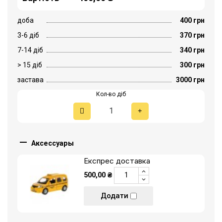
доба
400 грн
3-6 діб
370 грн
7-14 діб
340 грн
> 15 діб
300 грн
застава
3000 грн
Кол-во діб

Аксессуары
Експрес доставка
500,00 ₴
Додати