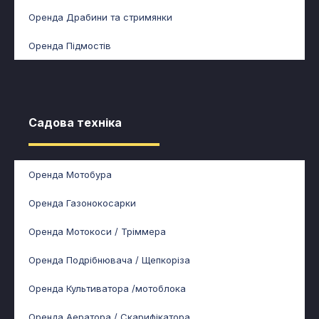
Оренда Драбини та стримянки
Оренда Підмостів
Садова техніка​
Оренда Мотобура
Оренда Газонокосарки
Оренда Мотокоси / Тріммера
Оренда Подрібнювача / Щепкоріза
Оренда Культиватора /мотоблока
Оренда Аератора / Скарифікатора