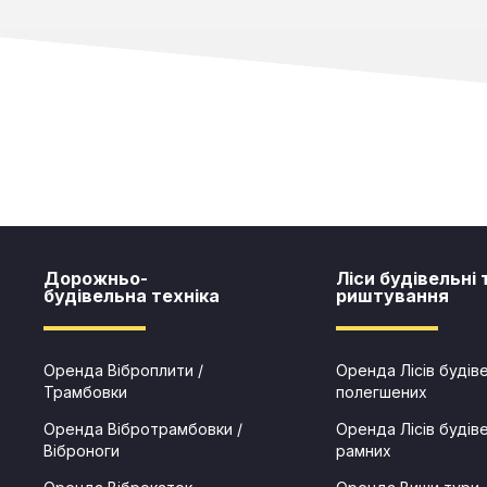
Дорожньо-
Ліси будівельні 
будівельна техніка
риштування​​
Оренда Віброплити /
Оренда Лісів будів
Трамбовки
полегшених
Оренда Вібротрамбовки /
Оренда Лісів будів
Віброноги
рамних