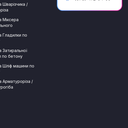
 Шварізчика /
різа
 Міксера
льного
 Гладилки по
у
 Затиральної
 по бетону
 Шліф машини по
у
 Арматуроріза /
рогіба