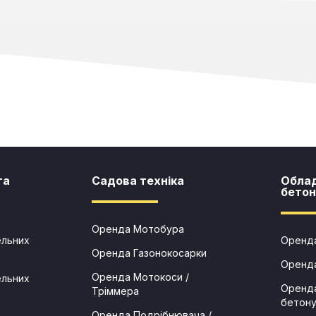
та
Садова техніка​
Обла
бетон
Оренда Мотобура
ельних
Оренда
Оренда Газонокосарки
Оренд
Оренда Мотокоси /
ельних
Оренда
Тріммера
бетон
Оренда Подрібнювача /