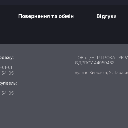
Повернення та обмін
Відгуки
родажу:
ТОВ «ЦЕНТР ПРОКАТ УКРА
ЄДРПОУ 44959463
-01-01
вулиця Київська, 2, Тарасі
2-54-05
купівель:
2-54-05