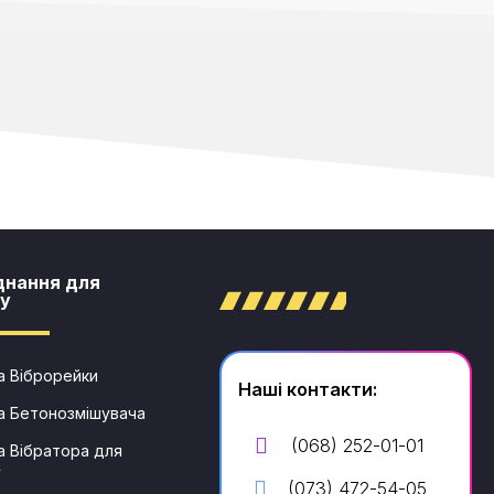
днання для
у​
 Віброрейки
Наші контакти:
а Бетонозмішувача
(068) 252-01-01
 Вібратора для
у
(073) 472-54-05