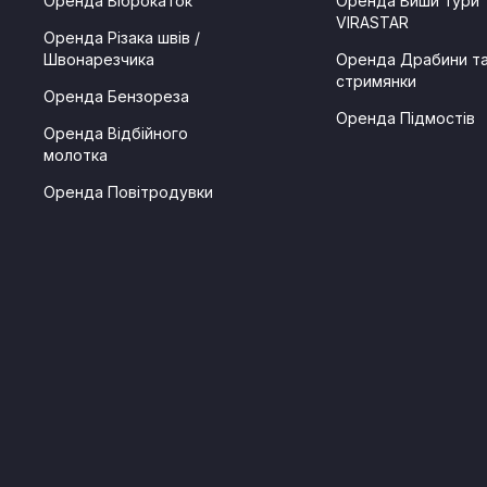
Оренда Віброкаток
Оренда Виши тури
VIRASTAR
Оренда Різака швів /
Швонарезчика
Оренда Драбини т
стримянки
Оренда Бензореза
Оренда Підмостів
Оренда Відбійного
молотка
Оренда Повітродувки