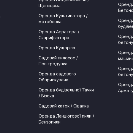
Оренда
Щепкоріза
Бетоно
Оренда Культиватора /
а
Оренда
мотоблока
будіве
Оренда Аератора /
Оренда
Скарифікатора
бетон
Оренда Кущоріза
Оренда
Садовий пилосос /
машини
Повітродувка
Оренда
Оренда садового
бетон
Обприскувача
Оренда
Оренда будівельної Тачки
Армату
/ Візока
Садовий каток / Сівалка
Оренда Ланцюгової пили /
Бензопили