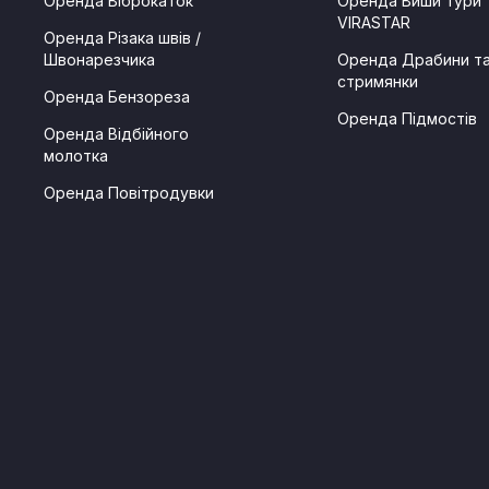
Оренда Віброкаток
Оренда Виши тури
VIRASTAR
Оренда Різака швів /
Швонарезчика
Оренда Драбини т
стримянки
Оренда Бензореза
Оренда Підмостів
Оренда Відбійного
молотка
Оренда Повітродувки