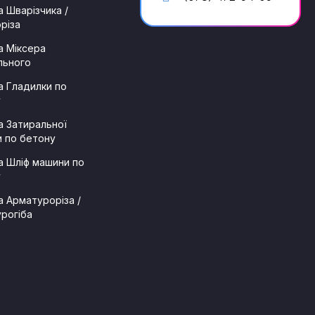
 Шварізчика /
різа
 Міксера
льного
 Гладилки по
у
 Затиральної
 по бетону
 Шліф машини по
у
 Арматуроріза /
рогіба