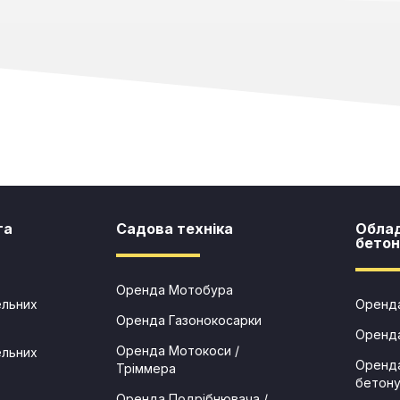
та
Садова техніка​
Обла
бетон
Оренда Мотобура
ельних
Оренда
Оренда Газонокосарки
Оренд
Оренда Мотокоси /
ельних
Оренда
Тріммера
бетон
Оренда Подрібнювача /