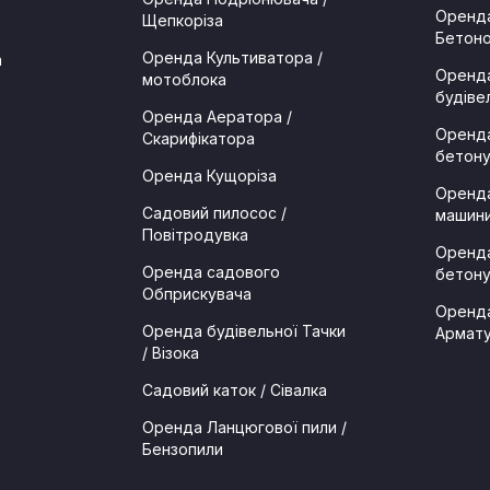
Оренда
Щепкоріза
Бетоно
Оренда Культиватора /
а
Оренда
мотоблока
будіве
Оренда Аератора /
Оренда
Скарифікатора
бетон
Оренда Кущоріза
Оренда
Садовий пилосос /
машини
Повітродувка
Оренда
Оренда садового
бетон
Обприскувача
Оренда
Оренда будівельної Тачки
Армату
/ Візока
Садовий каток / Сівалка
Оренда Ланцюгової пили /
Бензопили