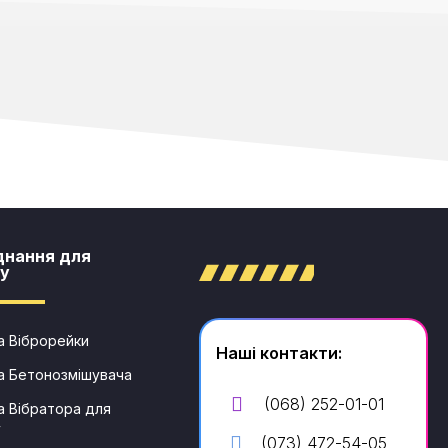
днання для
у​
 Віброрейки
Наші контакти:
а Бетонозмішувача
(068) 252-01-01
 Вібратора для
у
(073) 472-54-05