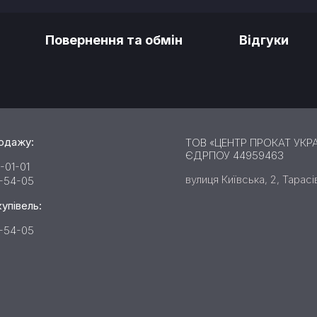
Повернення та обмін
Відгуки
родажу:
ТОВ «ЦЕНТР ПРОКАТ УКРА
ЄДРПОУ 44959463
-01-01
вулиця Київська, 2, Тарасі
2-54-05
купівель:
2-54-05