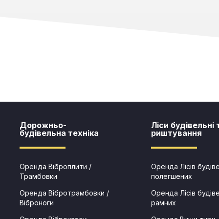
Дорожньо-
Ліси будівельні 
будівельна техніка
риштування​​
Оренда Віброплити /
Оренда Лісів будів
Трамбовки
полегшених
Оренда Вібротрамбовки /
Оренда Лісів будів
Віброноги
рамних