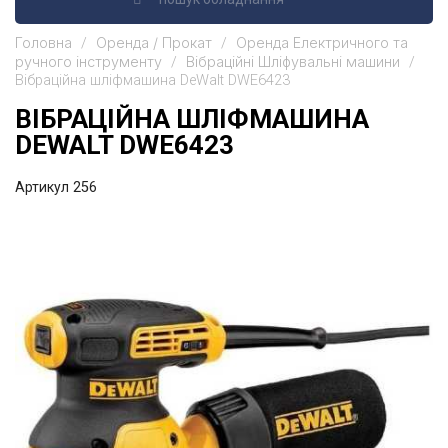
Головна
Оренда / Прокат
Оренда Електричного та
ручного інструменту
Вібраційні Шліфувальні машини
Вібраційна шліфмашина DeWalt DWE6423
ВІБРАЦІЙНА ШЛІФМАШИНА
DEWALT DWE6423
Артикул
256