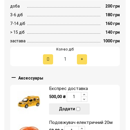
доба
200 грн
3-6 діб
180 грн
7-14 діб
160 грн
> 15 діб
140 грн
застава
1000 грн
Кол-во діб

Аксессуары
Експрес доставка
500,00 ₴
Додати
Подовжувач електричний 20м