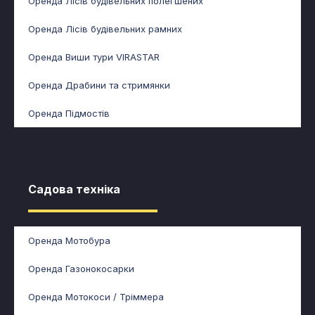
Оренда Лісів будівельних полегшених
Оренда Лісів будівельних рамних
Оренда Виши тури VIRASTAR
Оренда Драбини та стримянки
Оренда Підмостів
Садова техніка​
Оренда Мотобура
Оренда Газонокосарки
Оренда Мотокоси / Тріммера