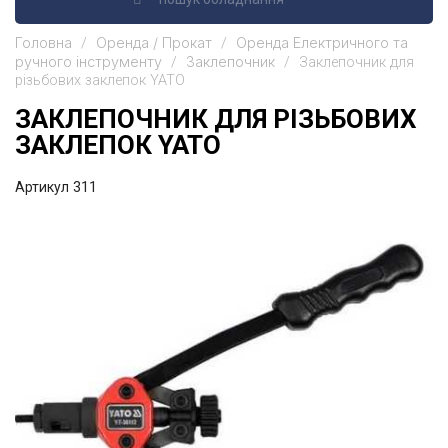
Головна
Оренда / Прокат
Оренда Електричного та
ручного інструменту
Заклепочник
Заклепочник для
різьбових заклепок YATO
ЗАКЛЕПОЧНИК ДЛЯ РІЗЬБОВИХ
ЗАКЛЕПОК YATO
Артикул
311