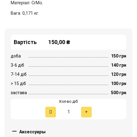
Матеріал: CrMo.
Вага: 0,171 кг.
Вартість
150,00 ₴
доба
150 грн
3-6 діб
140 грн
7-14 діб
120 грн
> 15 діб
100 грн
застава
500 грн
Кол-во діб

Аксессуары